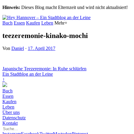
Hinweis:
Dieses Blog macht Elternzeit und wird nicht aktualisiert!
Buch
Essen
Kaufen
Leben
Mehr+
teezeremonie-kinako-mochi
Von
Daniel
·
17. April 2017
Japanische Teezeremonie: In Ruhe schlürfen
Ein Stadtblog an der Leine
↑
Buch
Essen
Kaufen
Leben
Über uns
Datenschutz
Kontakt
Instagram
Facebook
Twitter
Mastodon
Pinterest