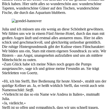
Blick haben. Hier sieht alles so wunderschön aus: wunderschöne
Tapeten, wunderschöne Gläser auf den Tischen, wunderschöne
Fische, die durch das Aquarium blubbern.
Julia und ich müssen uns ein wenig an diese Schönheit gewöhnen.
Wir fühlen uns wie in einem Fünf-Sterne-Hotel, durch das man mit
großen Augen läuft und erstmal alles anstarren muss. Hier ist alles
schick und geschmackvoll, und gleichzeitig unfassbar gemütlich.
Die ruhige Hintergrundmusik gibt der Kulisse einen Filmcharakter:
Wir bilden uns ein, Stars mit einem eigenen Soundtrack zu sein. Wir
flüstern – aus Angst, unangenehm aufzufallen und uns als mittlere
Mittelschicht zu outen.
«Zum Glück habe ich meine Nikes noch gegen die Pumps
ausgetauscht», sage ich und grinse meine Freundin an. Sie trägt
Stiefeletten von Goertz.
«Hi, ich bin Steffi, Ihre Bedienung für heute Abend», strahlt uns der
quirlige Kellner an. Ja, er heißt wirklich Steffi, das verrät auch sein
Namensschild:
Steffi.
«Vielleicht ist das so ein Name wie Andrea in Italien», mutmaßt
Julia.
«Ja, vielleicht.»
Steffi ist so offen und sympathisch, dass wir uns schnell trauen,