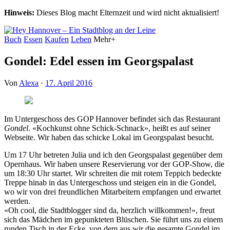
Hinweis:
Dieses Blog macht Elternzeit und wird nicht aktualisiert!
Buch
Essen
Kaufen
Leben
Mehr+
Gondel: Edel essen im Georgspalast
Von
Alexa
·
17. April 2016
Im Untergeschoss des GOP Hannover befindet sich das Restaurant
Gondel
. «Kochkunst ohne Schick-Schnack», heißt es auf seiner
Webseite. Wir haben das schicke Lokal im Georgspalast besucht.
U
m 17 Uhr betreten Julia und ich den Georgspalast gegenüber dem
Opernhaus. Wir haben unsere Reservierung vor der GOP-Show, die
um 18:30 Uhr startet. Wir schreiten die mit rotem Teppich bedeckte
Treppe hinab in das Untergeschoss und steigen ein in die Gondel,
wo wir von drei freundlichen Mitarbeitern empfangen und erwartet
werden.
«Oh cool, die Stadtblogger sind da, herzlich willkommen!», freut
sich das Mädchen im gepunkteten Blüschen. Sie führt uns zu einem
runden Tisch in der Ecke, von dem aus wir die gesamte Gondel im